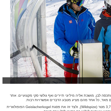
כסה לבן, מושכת אליה מיליוני תיירים ואף גולשי סקי מקצועיים. אתר
הים מאד, כל אחד מהם מציע מטבע הדברים אפשרויות רבות.
באתר תמצאו את הפסגה השנייה בגובהה באוסטריה, המגיעה לגובה של כ-3,768 מטר (Wildspize), ולצד זה את פסגת Geislacherkogel הפופולארית