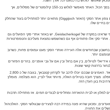
בסך הכול, אם תרכשו Ski Pass בזולדן תוכלו לגלוש כמו שלעולם כמו גלשתם. בסך הכול, האתר מאפשר לגלוש בכ-150 קילומטרים של מסלולים, אך
את המסלולים חשוב שתתאימו כמובן לרמת הגלישה שלכם, כאשר לדעת רבים צפון אתר הסקי (האזור Giggijoch) מתאים יותר למתחילים בעוד שהחלק
אז טענו בתחילת הכתבה שבעיירה זולדן יש שלל פעילויות גם בחודשי הקיץ. כפי שראינו במקרה של Geislacherkogel, יש באזור אתרי סקי הפועלים גם
בימים החמים. הקרחונים שבאתר, העונים לשמות RettenBach ו-Tiefenbach. אתרי סקי אלו פתוחים אף גם כשהשמש נמצאת מעליכם והטמפרטורות
 בחשבון שבחודשים אלה העיירה ואתרי הסקי מעט עמוסים פחות, כשרוב
צומצם יותר.
ידיאלי לטיולים, בין אם ברגל ובין אם על גבי אופניים. בהרים הפזורים
חור בדרגות קושי שונות.
רכיבה על אופניים מהווה כאן "תעשייה" של ממש, כשיש מסלולים מבוקשים מאד. האמיצים שבכם יוכלו לרכב עד לקרחון קטנבאך, בגובה של כ-2,800
לט. מצרך חובה בטיולים האלה, מיותר אולי לציין, הוא מצלמה. מומלץ
רהיבות בגן העדן הזה.
ם למלון או לבית ההארחה ומחליפים לבגדים חמים. אז מתחילה תרבות
מועדונים, ומכאן שהיא פונה במידה רבה לצעירים שבגולשי הסקי. האלכוהול
שלים את החוויה.