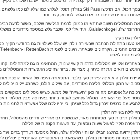
עוד יותר. למרות שגובהה "רק" קצת יותר מ-3,000 מטר, יש בה שלג גם בקיץ. ומכאן שאפשר לגלוש בה כמעט לכל אורך השנה.
אנחנו בטוחים שתיהנו גם אם תגלשו למרחק קצר יותר.
הדרומי שלו, Gaislachkogel, אידיאלי למי שכבר גלש במספר מדרוניים מושלגים בחיים שלו.
זולדן גם בקיץ
לא מתחת לאפס.
באתרים אלו יש מסלולים בדרגות קושי שונות, המתאימים גם למתחילים. קחו
האנשים רואים את זה כיתרון. מצד שני, ברור שהיצע האפשרויות והמסלולים מ
עיירת זולדן היא אינה עיירת סקי בלבד, התפאורה היפה של האזור הופכת אותו א
סביב יש המון מסלולי הליכה מסודרים, עם שילוט הולם, כשהמטיילים יכולים לב
מטר מעל פני האדמה, מסלול שנחשב לגבוה ביותר באירופה מבין מסלולי האספ
להגיע עם כרטיס זיכרון גדול ככל שניתן, כי יהיו לכם שלל אפשרויות לתמונות מ
חיי לילה בעיירה זולדן
בזולדן תרבות סקי מפותחת מאד, שנמשכת גם אחרי שיורדים מהמסלול, חוזרי
ה"אפרה סקי" לפעול שעות נוספות, עד השעות הקטנות של הלילה.
זולדן ידועה בהיצע הבילויים וחיי הלילה שלה, החל ממסעדות, דרך ברים ועד 
זורם בכמויות מסחריות בזולדן, כשהמאכלים האוסטריים האותנטיים יכולים לה