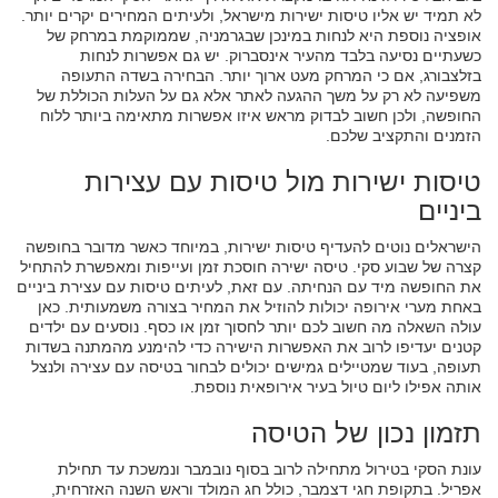
לא תמיד יש אליו טיסות ישירות מישראל, ולעיתים המחירים יקרים יותר.
אופציה נוספת היא לנחות במינכן שבגרמניה, שממוקמת במרחק של
כשעתיים נסיעה בלבד מהעיר אינסברוק. יש גם אפשרות לנחות
בזלצבורג, אם כי המרחק מעט ארוך יותר. הבחירה בשדה התעופה
משפיעה לא רק על משך ההגעה לאתר אלא גם על העלות הכוללת של
החופשה, ולכן חשוב לבדוק מראש איזו אפשרות מתאימה ביותר ללוח
הזמנים והתקציב שלכם.
טיסות ישירות מול טיסות עם עצירות
ביניים
הישראלים נוטים להעדיף טיסות ישירות, במיוחד כאשר מדובר בחופשה
קצרה של שבוע סקי. טיסה ישירה חוסכת זמן ועייפות ומאפשרת להתחיל
את החופשה מיד עם הנחיתה. עם זאת, לעיתים טיסות עם עצירת ביניים
באחת מערי אירופה יכולות להוזיל את המחיר בצורה משמעותית. כאן
עולה השאלה מה חשוב לכם יותר לחסוך זמן או כסף. נוסעים עם ילדים
קטנים יעדיפו לרוב את האפשרות הישירה כדי להימנע מהמתנה בשדות
תעופה, בעוד שמטיילים גמישים יכולים לבחור בטיסה עם עצירה ולנצל
אותה אפילו ליום טיול בעיר אירופאית נוספת.
תזמון נכון של הטיסה
עונת הסקי בטירול מתחילה לרוב בסוף נובמבר ונמשכת עד תחילת
אפריל. בתקופת חגי דצמבר, כולל חג המולד וראש השנה האזרחית,