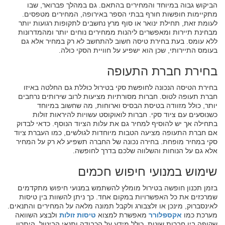
הביקוש גבוה במיוחד והמחירים בהתאם. גם במהלך פברואר, שבו
מתקיימות חופשות חורף בבתי הספר באירופה, המחירים מטפסים.
לעומת זאת, תחילת ינואר או סוף מרץ נחשבים לתקופות רגועות יותר
מבחינת תיירות ומאפשרים ליהנות ממחירים נוחים יותר ומהמדרונות
ללא עומס. בעת בחירת טיסה חשוב להתחשב לא רק במחיר אלא גם
בעומס התיירותי, שכן הוא ישפיע על חוויית הסקי כולה.
בחירת חברת התעופה
בחירת הטיסה הנכונה לחופשת סקי בטירול כוללת גם החלטה באיזו
חברת תעופה לטוס. חברות מסורתיות מציעות לרוב שירותים נרחבים
יותר, כולל מזוודה בטיסת הבסיס וארוחות, מה שחשוב במיוחד
כשנוסעים עם ציוד סקי. חברות לואוקוסט עשויות להיראות זולות
בתחילה אך יש להוסיף למחיר גם את עלות הציוד הנוסף. כדאי לבדוק
אם חברת התעופה מציעה הטבות מיוחדות לגולשים, כמו העברת ציוד
סקי במחיר מופחת. בחירה נכונה של החברה תשפיע לא רק על המחיר
אלא גם על הנוחות והשלווה שלכם בדרך לחופשה.
שימוש במנועי חיפוש חכמים
בזמן תכנון חופשה בטירול מומלץ להשתמש במנועי חיפוש מתקדמים
שמרכזים את כל האפשרויות במקום אחד. כך ניתן להשוות בין טיסות
לאינסברוק, מינכן או זלצבורג ולקבל תמונה מלאה על המחירים והתנאים.
מערכת כמו
אקספלורר
מאפשרת למצוא
טיסות זולות
ולבצע השוואה
שקופה בין חברות שונות, כולל מידע על הכבודה ותנאי הביטול. היתרון