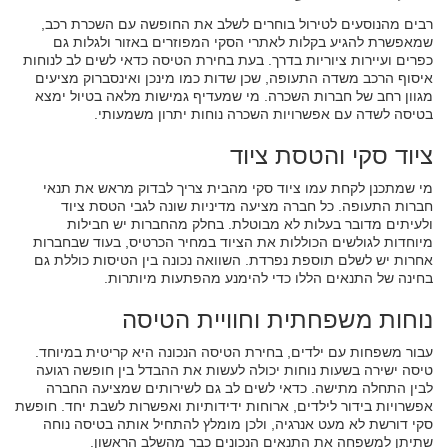
רבים מהנוסעים לטירול בוחרים לשלב את החופשה עם השכרת רכב,
שמאפשרת להגיע בקלות לאתרי הסקי המפוזרים באזור ולגלות גם
כפרים ועיירות ציוריות בדרך. בעת בחירת הטיסה כדאי לשים לב לנוחות
איסוף הרכב משדה התעופה, שכן שדות כמו מינכן ואינסברוק מציעים
מגוון רחב של חברות השכרה. מי שמעדיף גמישות מלאה בטיול ימצא
בטיסה לשדה עם אפשרויות השכרה נוחות יתרון משמעותי.
ציוד סקי והטסת ציוד
מי שמתכנן לקחת עמו ציוד סקי מהבית צריך לבדוק מראש את תנאי
חברות התעופה. כל חברה מציעה מדיניות שונה לגבי הטסת ציוד
ולעיתים מדובר בעלות לא מבוטלת. בחלק מהחברות יש חבילות
מיוחדות לגולשים הכוללות את הציוד במחיר הכרטיס, בעוד שבחברות
אחרות יש לשלם תוספת נפרדת. השוואה נכונה בין הטיסות כוללת גם
בחינה של התנאים הללו כדי להימנע מהפתעות מיותרות.
נוחות משפחתית וחוויית הטיסה
עבור משפחות עם ילדים, בחירת הטיסה הנכונה היא קריטית במיוחד.
טיסה ישירה בשעות נוחות יכולה לעשות את ההבדל בין חופשה רגועה
לבין התחלה מתישה. כדאי לשים לב גם לשירותים שמציעה החברה
אפשרויות בידור לילדים, ארוחות ידידותיות ואפשרות לשבת יחד. חופשת
סקי דורשת לא מעט אנרגיה, ולכן מומלץ להתחיל אותה בטיסה נוחה
שתיתן למשפחה את התנאים הנכונים כבר מהשלב הראשון.