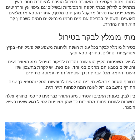
כתום- צהוב מקסימים. האווירה בטירול הופכת למיוחדת תנורי העץ
מתחילים לדלוק בבתי הקפה והמסעדות ובשילוב עם ציפוי עץ והרהיטים
שמאפיינים את טירול מתקבל מהן חום מלטף, אתרי הספא מתמלאים
באנשים והשהייה בבריכה עם מים תרמו מינראליים חמים כשבחוץ קר
היא חוויה נהדרת.
מתי מומלץ לבקר בטירול
בטירול מומלץ לבקר בכל עונות השנה וליהנות משפע של פעילויות- בקיץ
אטרקציות וטיולים, בחורף ספא וסקי.
לטיולי משפחות הקיץ הוא עונה נהדרת לביקור בטירול. מזג האוויר נעים
והטיולים בטבע הם מהנים במיוחד. עם זאת, יש לקחת בחשבון שזו
העונה החמה מכל הבחינות כך שטירול תהיה עמוסה בתיירים.
בחורף האזור מתמלא תיירים המגיעים לחופשות הסקי והספא כך שגם
החורף נחשב בטירול לעונה חמה לפחות תיירותית.
בין לבין, בעונות האביב והסתיו, מזג האוויר כבר אינו קר כמו בחורף ואלה
נחשבות לעונות פחות מתויירות כך שהן מצויינות לטיול רגוע שאינו בשיא
העונה.