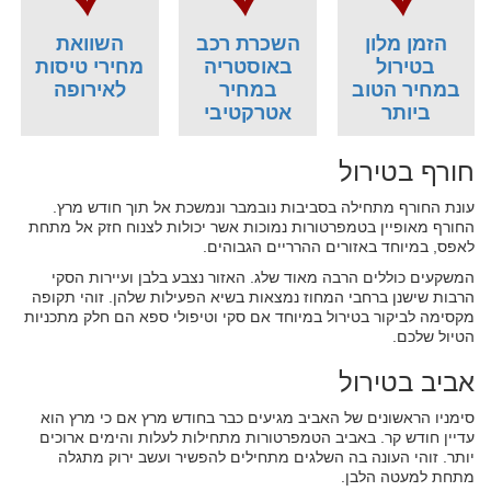
הזמן מלון
השכרת רכב
השוואת
בטירול
באוסטריה
מחירי טיסות
במחיר הטוב
במחיר
לאירופה
ביותר
אטרקטיבי
חורף בטירול
עונת החורף מתחילה בסביבות נובמבר ונמשכת אל תוך חודש מרץ.
החורף מאופיין בטמפרטורות נמוכות אשר יכולות לצנוח חזק אל מתחת
לאפס, במיוחד באזורים ההרריים הגבוהים.
המשקעים כוללים הרבה מאוד שלג. האזור נצבע בלבן ועיירות הסקי
הרבות שישנן ברחבי המחוז נמצאות בשיא הפעילות שלהן. זוהי תקופה
מקסימה לביקור בטירול במיוחד אם סקי וטיפולי ספא הם חלק מתכניות
הטיול שלכם.
אביב בטירול
סימניו הראשונים של האביב מגיעים כבר בחודש מרץ אם כי מרץ הוא
עדיין חודש קר. באביב הטמפרטורות מתחילות לעלות והימים ארוכים
יותר. זוהי העונה בה השלגים מתחילים להפשיר ועשב ירוק מתגלה
מתחת למעטה הלבן.