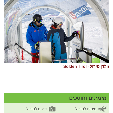
זולדן טירול - Solden Tirol
מזמינים וחוסכים
טיסות לטירול
דילים לטירול