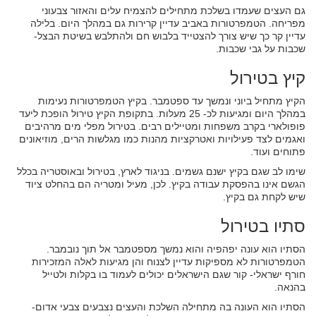
גם העצים שעמדו בשלכת מתחילים להצמיח עלים והאזור צבעוני
מפריחה. הטמפרטורות באביב עדיין קרירות גם במהלך היום. בלילה
עדיין קר כך שיש צורך להצטייד בלבוש חם ולהתלבש בשיטת הבצל-
שכבות על גבי שכבות.
קיץ בטירול
הקיץ מתחיל ביוני ונמשך עד ספטמבר. בקיץ הטמפרטורות נעימות
במהלך היום ומגיעות לכ- 25 מעלות. בתקופת הקיץ טירול הופכת ליעד
פופולארי בקרב משפחות ומטיילים רבים. בטירול מפלי מים מרהיבים
ואגמים לצד פעילויות ואטרקציות מהנות כמו מגלשות הרים, מוזיאונים
פתוחים ועוד.
שימו לב שגם בקיץ ישנם גשמים. בניגוד לארץ, בטירול ובאוסטריה בכלל
הגשם אינו בהפסקת עבודה בקיץ. לכן, מעיל ומטריה הם בהחלט ציוד
שיש לקחת גם בקיץ.
סתיו בטירול
הסתיו הוא עונה יפהפיה והוא נמשך מספטמבר אל תוך נובמבר.
הטמפרטורות לא מספיקות עדיין לצנוח והן מגיעות לאלה המזכירות
חורף ישראלי- קור שגם הישראלים יכולים לעמוד בו בקלות ולטייל
בהנאה.
הסתיו הוא העונה בה מתחילה השלכת והעצים נצבעים צבעי אדום-