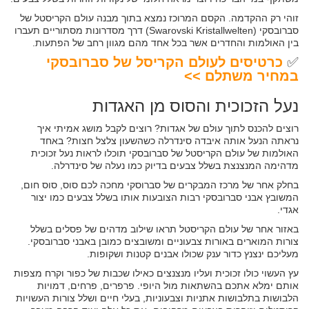
זוהי רק ההקדמה. הקסם המרוכז נמצא בתוך מבנה עולם הקריסטל של
סברובסקי (Swarovski Kristallwelten) דרך מסדרונות מסתוריים תעברו
בין האולמות והחדרים אשר בכל אחד מהם מגוון רחב של הפתעות.
✅
כרטיסים לעולם הקריסל של סברובסקי
במחיר משתלם >>
נעל הזכוכית והסוס מן האגדות
רוצים להכנס לתוך עולם של אגדות? רוצים לקבל מושג אמיתי איך
נראתה הנעל אותה איבדה סינדרלה כשהשעון צלצל חצות? באחד
האולמות של עולם הקריסטל של סברובסקי תוכלו לראות נעל זכוכית
מדהימה המנצנצת בשלל צבעים בדיוק כמו נעלה של סינדרלה.
בחלק אחר של מרכז המבקרים של סברוסקי מחכה לכם סוס, סוס חום,
המשובץ אבני סברובסקי רבות הצובעות אותו בשלל צבעים כמו יצור
אגדי.
באזור אחר של עולם הקריסטל תראו שילוב מדהים של פסלים בשלל
צורות המוארים באורות צבעוניים ומשובצים כמובן באבני סברובסקי.
מעליכם ינצנץ כדור ענק שכולו אבנים קטנות ושקופות.
עץ העשוי כולו זכוכית ועליו מנצנצים כאילו שכבות של כפור וקרח מצפות
אותם ימלא אתכם בהשתאות מול היופי. פרפרים, פרחים, דמויות
הלבושות בתלבושות אתניות וצבעוניות, בעלי חיים ושלל צורות העשויות