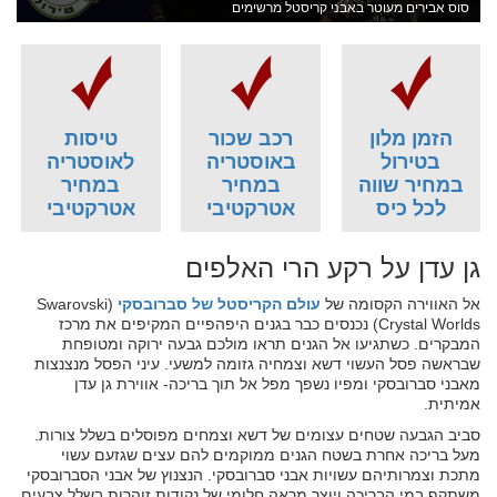
סוס אבירים מעוטר באבני קריסטל מרשימים
הזמן מלון
רכב שכור
טיסות
בטירול
באוסטריה
לאוסטריה
במחיר שווה
במחיר
במחיר
לכל כיס
אטרקטיבי
אטרקטיבי
גן עדן על רקע הרי האלפים
אל האווירה הקסומה של
עולם הקריסטל של סברובסקי
(Swarovski
Crystal Worlds) נכנסים כבר בגנים היפהפיים המקיפים את מרכז
המבקרים. כשתגיעו אל הגנים תראו מולכם גבעה ירוקה ומטופחת
שבראשה פסל העשוי דשא וצמחיה גזומה למשעי. עיני הפסל מנצנצות
מאבני סברובסקי ומפיו נשפך מפל אל תוך בריכה- אווירת גן עדן
אמיתית.
סביב הגבעה שטחים עצומים של דשא וצמחים מפוסלים בשלל צורות.
מעל בריכה אחרת בשטח הגנים ממוקמים להם עצים שגזעם עשוי
מתכת וצמרותיהם עשויות אבני סברובסקי. הנצנוץ של אבני הסברובסקי
משתקף במי הבריכה ויוצר מראה חלומי של נקודות זוהרות בשלל צבעים.