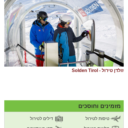
זולדן טירול - Solden Tirol
מזמינים וחוסכים
טיסות לטירול
דילים לטירול