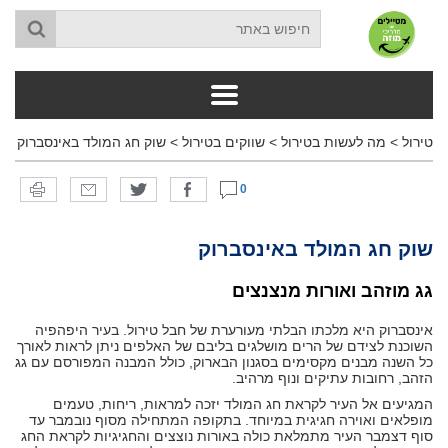
טירול
>
מה לעשות בטירול
>
שווקים בטירול
>
שוק חג המולד באינסברוק
0
שוק חג המולד באינסברוק
גג מוזהב ואורות מנצנצים
אינסברוק היא מלכתו הבלתי מעורערת של חבל טירול. בעיר היפהפיה
השוכנת לצידם של הרים מושלגים בליבם של האלפים ניתן לראות לאורך
כל השנה מבנים מקסימים בסגנון הבארוק, כולל המבנה המפורסם עם גג
הזהב, רחובות עתיקים ונוף מרהיב.
המגיעים אל העיר לקראת חג המולד יזכה למראות, ריחות, טעמים
מופלאים ואוירה חגיגית במיוחד. בתקופה המתחילה מסוף נובמבר עד
סוף דצמבר העיר מתמלאת כולה באורות נוצצים והחגיגיות לקראת החג