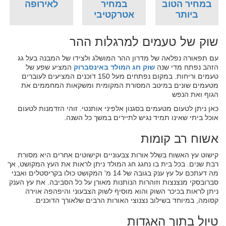
במחיר הטוב
במחיר
לאירופה
ביותר
אטרקטיבי
שוק של טעמים למרגלות ההר
עם תפאורה נפלאה של מדרון ההר המושלג ולצידו של המבנה בעל גג
הזהב נפתח מדי שנה
שוק חג המולד באינסברוק
המציע שפע של
טעמים וריחות. במקום נפתחים מעל 150 דוכנים המציעים לעוברים
מטעמים שונים במיטב המסורת המקומית ומשקאות המחממים את
הגוף ואת הנפש
כאן ניתן לטעום מטעמים בסגנון אלפיני אותנטי. זוהי הזדמנות לטעום
אוכל ביתי שאינו תמיד נגיש לתיירים במשך כל השנה.
אשוח רב קומות
קישוט עץ האשוח בשלל אורות צבעוניים וקישוטים אחרים היא מסורת
רבת שנים. בכל בית בו נחגג חג המולד ניתן לראות את העץ המקושט, אך
מה דעתכם על עץ ענק בגובה של 14 מ' המקושט כולו בקריסטלים ואבני
סברובסקי מנצנצות וזוהרות הנותנות מאורן על כל הסביבה. את עץ הענק
ניתן לראות בכיכר השוק והוא מוסיף לשוק הצבעוני והיפהפה אוירה
קסומה, במיוחד בשילוב נצנוצי האורות הרבים שלאורך הדוכנים.
טיול בתוך האגדות