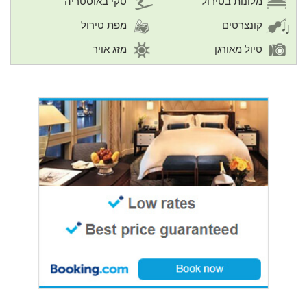
מלונות בטירול
סקי באוסטריה
קונצרטים
מפת טירול
טיול מאורגן
מזג אויר