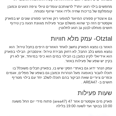
מחפשים בילוי רגוע יותר? לרשותכם עומדים טיולי ציפה רגועים וכמובן
קומפלקס של בריכות שחיה ולידו אזורי שיזוף ומנוחה.
גם איצטדיון ספורט המיועד למופעי רוק ואירועי ספורט שונים יש בפארק
אקסטרים הזה כך שהוא מושלם עבור פעילות מגוונת הנעה בין טירוף
חושים מוחלט לבטן גב רגוע לחלוטין.
Otztal- עמק מלא חוויות
האזור בו נמצא הפארק נחשב לאחד האזורים היפים בחבל טירול. הוא
נמצא ממש בלב החבל, לא רחוק מבירת טירול- אינסברוק. הבילוי בפארק
הוא אידיאלי לקיץ כמובן בו הבילוי במים הוא כיפי במיוחד, אך לא רק
בקיץ יש שפע של פעילות באזור.
עמק הנהר ידוע גם באתרי הסקי שיש בו, בפארק חבלים משוכלל בו
תוכלו לעבור באומגה מעל הנהרות וכמובן גם בשפע של מפלים, אגמים
וכפרים ציוריים שאת הביקור בהם תוכלו לשלב יחד עם בילוי מטריף
חושים ב- AREA47 .
שעות פעילות
פארק מים אקסטרים אזור 47 (area47) פתוח מידי יום החל משעה
10:00 בבוקר ועד לשעה 19:00 בלילה