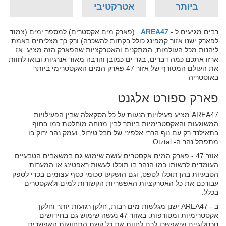
ביותר
אטרקטיבי
רבים מגיעים ל -
AREA47
(פארק מים אקסטרים) למספר ימים (צמוד
לפארק ישנו אזור קמפינג כולל בקתות להשכרה) ורק כך מצליחים באמת
ליהנות מכל העולמות, המתקנים והאטרקציות שהפארק הזה מציע. אז
ארזו אתכם כמה דברים, בגד ים כמובן והרבה מאוד אנרגיות ובואו לחוות
את העולם המטורף של אזור 47 פארק המים האקסטרימי ביותר
באוסטריה
פארק ספורט אלגנט
AREA47 מציע פעילויות הנעות על כל הסקאלה שבין הפעילויות
המשוגעות והאקסטרימיות ביותר לבין מנוחה מוחלטת כמו בחוף
בתאילנד רק עם נוף הררי אלפיני של חבל טירול, ועמק נהר ירוק בו
מתפתל נהר ה- Otztal.
אוזר 47 - פארק המים אקסטרים עושה שימוש גם במשאבים הטבעיים
העומדים לרשותו כמו הנהר בו תוכלו לעשות ראפטינג או המערות
הטבעיות בהן תוכלו לטפס, וגם הושקעו סכומי כסף עצומים בכדי לספק
עבורכם את כל האטרקציות האפשריות הקשורות למים ולאקסטרים
בכלל.
ב - AREA47 ישנן מגלשות מים רבות, חלקן רגועות יותר וחלקן
אקסטרימיות ומטורפות. באזור 47 נעשה שימוש גם בחידושים
טכנולוגיים שיאפשרו לכם לחוות את כל קשת התחושות האפשרית.