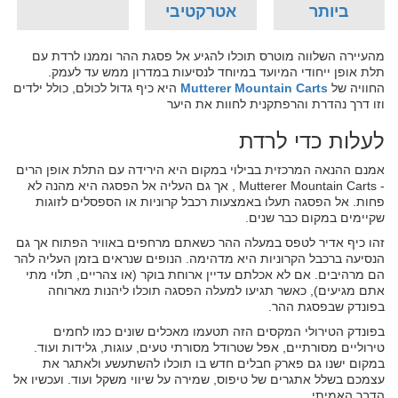
ביותר
אטרקטיבי
מהעיירה השלווה מוטרס תוכלו להגיע אל פסגת ההר וממנו לרדת עם
תלת אופן ייחודי המיועד במיוחד לנסיעות במדרון ממש עד לעמק.
החוויה של
Mutterer Mountain Carts
היא כיף גדול לכולם, כולל ילדים
וזו דרך נהדרת והרפתקנית לחוות את היער
לעלות כדי לרדת
אמנם ההנאה המרכזית בבילוי במקום היא הירידה עם התלת אופן הרים
- Mutterer Mountain Carts , אך גם העליה אל הפסגה היא מהנה לא
פחות. אל הפסגה תעלו באמצעות רכבל קרוניות או הספסלים לזוגות
שקיימים במקום כבר שנים.
זהו כיף אדיר לטפס במעלה ההר כשאתם מרחפים באוויר הפתוח אך גם
הנסיעה ברכבל הקרוניות היא מדהימה. הנופים שנראים בזמן העליה להר
הם מרהיבים. אם לא אכלתם עדיין ארוחת בוקר (או צהריים, תלוי מתי
אתם מגיעים), כאשר תגיעו למעלה הפסגה תוכלו ליהנות מארוחה
בפונדק שבפסגת ההר.
בפונדק הטירולי המקסים הזה תטעמו מאכלים שונים כמו לחמים
טירוליים מסורתיים, אפל שטרודל מסורתי טעים, עוגות, גלידות ועוד.
במקום ישנו גם פארק חבלים חדש בו תוכלו להשתעשע ולאתגר את
עצמכם בשלל אתגרים של טיפוס, שמירה על שיווי משקל ועוד. ועכשיו אל
הדבר האמיתי.