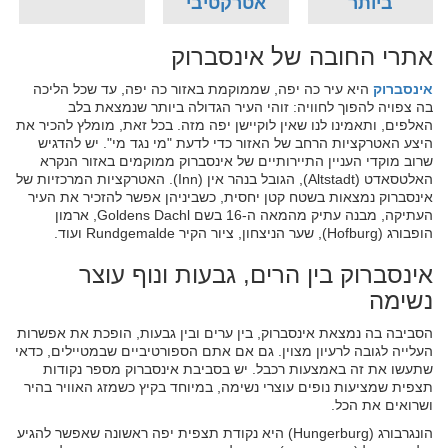
ביותר
אטרקטיבי
אתרי החובה של אינסברוק
אינסברוק
היא עיר כה יפה, שממוקמת באזור כה יפה, עד שכל הליכה
בה צפויה להפוך לחוויה: זוהי העיר הגדולה ביותר שנמצאת בלב
האלפים, ותאמינו לנו שאין לוקיישן יפה מזה. בכל זאת, מומלץ להכיר את
היצע האטרקציות הרחב של האזור כדי לדעת "מי נגד מי". יש להדגיש
שרוב מוקדי העניין התיירותיים של אינסברוק ממוקמים באזור הנקרא
האלטסאדט (Altstadt), הגובל בנהר אין (Inn). האטרקציות המרכזיות של
אינסברוק נמצאות בשטח קטן יחסית, כשביניהן אפשר להזכיר את העיר
העתיקה, מבנה עתיק מהמאה ה-16 בשם Goldens Dachl, ארמון
הופבורג (Hofburg), שער הניצחון, ציור הקיר Rundgemalde ועוד.
אינסברוק בין הרים, גבעות ונוף עוצר
נשימה
הסביבה בה נמצאת אינסברוק, בין ערים ובין גבעות, הופכת את אפשרות
העלייה לגובה לרעיון מצוין. גם אם אתם הספורטיביים שבמטיילים, כדאי
שתעשו את זה באמצעות רכבל. יש בסביבת אינסברוק מספר נקודות
תצפית שמציעות נופים עוצרי נשימה, במיוחד בקיץ כשמזג האוויר בהיר
ושרואים את הכל.
הונגרבורג (Hungerburg) היא נקודת תצפית יפה ראשונה שאפשר להגיע