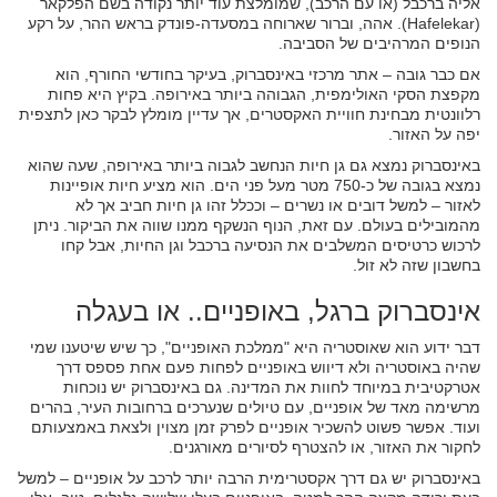
אליה ברכבל (או עם הרכב), שמומלצת עוד יותר נקודה בשם הפלקאר
(Hafelekar). אהה, וברור שארוחה במסעדה-פונדק בראש ההר, על רקע
הנופים המרהיבים של הסביבה.
אם כבר גובה – אתר מרכזי באינסברוק, בעיקר בחודשי החורף, הוא
מקפצת הסקי האולימפית, הגבוהה ביותר באירופה. בקיץ היא פחות
רלוונטית מבחינת חוויית האקסטרים, אך עדיין מומלץ לבקר כאן לתצפית
יפה על האזור.
באינסברוק נמצא גם גן חיות הנחשב לגבוה ביותר באירופה, שעה שהוא
נמצא בגובה של כ-750 מטר מעל פני הים. הוא מציע חיות אופיינות
לאזור – למשל דובים או נשרים – וככלל זהו גן חיות חביב אך לא
מהמובילים בעולם. עם זאת, הנוף הנשקף ממנו שווה את הביקור. ניתן
לרכוש כרטיסים המשלבים את הנסיעה ברכבל וגן החיות, אבל קחו
בחשבון שזה לא זול.
אינסברוק ברגל, באופניים.. או בעגלה
דבר ידוע הוא שאוסטריה היא "ממלכת האופניים", כך שיש שיטענו שמי
שהיה באוסטריה ולא דיווש באופניים לפחות פעם אחת פספס דרך
אטרקטיבית במיוחד לחוות את המדינה. גם באינסברוק יש נוכחות
מרשימה מאד של אופניים, עם טיולים שנערכים ברחובות העיר, בהרים
ועוד. אפשר פשוט להשכיר אופניים לפרק זמן מצוין ולצאת באמצעותם
לחקור את האזור, או להצטרף לסיורים מאורגנים.
באינסברוק יש גם דרך אקסטרימית הרבה יותר לרכב על אופניים – למשל