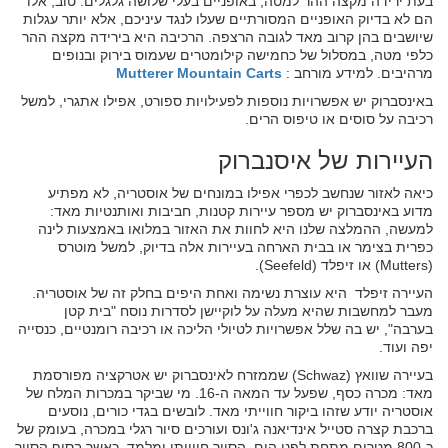
בעת ירידה מקצה ההר למטה, באופניים בעלי שלושה גלגלים. טוב, אלו
הם לא בדיוק האופניים המסורתיים שעלו לנגד עיניכם, אלא יותר עגלות
שיושבים בהן קרוב מאד לגובה הרצפה. הרכיבה היא בירידה מקצה ההר
כלפי מטה, במסלול של כחמישה קילומטרים שעמוס בירוק ובנופים
מרהיבים. למידע מורחב :
Mutterer Mountain Carts
באינסברוק יש אפשרויות נוספות לפעילויות ספורט, אפילו אתגרי, למשל
רכיבה על סוסים או טיפוס הרים.
העיירות של איסנברוק
כיאה לאזור שנחשב לכפרי אפילו במונחים של אוסטריה, לא מפתיע
מדוע באינסברוק יש מספר עיירות קטנות, חביבות ואותנטיות מאד:
למעשה, ההמלצה שלנו היא לחוות את האזור במלואו באמצעות לינה
כפרית בצימר או בבית הארחה בעיירות אלה בדיוק, למשל מוטרס
(Mutters) או זיפלד (Seefeld).
העיירה זיפלד היא עוצרת נשימה ואחת היפים בחלק זה של אוסטריה.
מעבר למחשבות שהיא מעלה על לוקיישן לסדרות נוסח "בית קטן
בערבה", יש בה שלל אפשרויות לטיולי הליכה או רכיבה רומנטיים, כנסייה
יפה ועוד.
בעיירה שוואץ (Schwaz) שממזרח לאינסברוק יש אטרקציה מפורסמת
מאד: מכרה כסף, שפעל עד המאה ה-16. מי שביקר במכרות המלח של
אוסטריה יודע שזהו ביקור חווייתי מאד. לובשים בגדי כורים, נוסעים
ברכבת קצרה סטייל אינדיאנה ג'ונס ועורכים סיור רגלי במכרה, בעומק של
כ-800 מטרים מתחת לפני הים. הסיור חווייתי ומלמד, כאשר בסוף הסיור